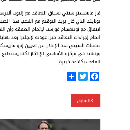
فاز مانشستر سيتي بسباق التعاقد مع إليوت أندرس
يونايتد الذي كان يريد التوقيع مع اللاعب هذا الص
لاتفاق مع نوتنغهام فورست لإتمام الصفقة وأن ا
وينشط في مركزه الأساسي الإرتكاز لكنه يستطيع ال
الملعب بكفاءة كبيرة.
S
T
F
h
w
a
ar
itt
c
تصفّح
e
e
e
السابق
المقالات
r
b
o