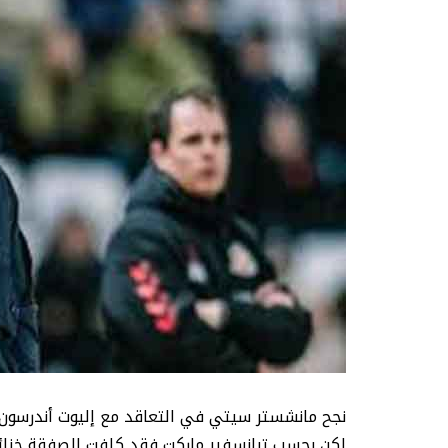
نجح مانشستر سيتي في التعاقد مع إليوت أندرسون
لكن بحسب ترانسفير ماركت فقد كلفت الصفقة خزائن السيتي 135