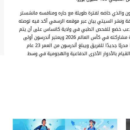
ون والذي خاضه لفترة طويلة مع جاره ومنافسه مانشستر
يفة ونشر السيتي بيان عبر موقعه الرسمي أكد فيه توصله
للاعب خضع للفحص الطبي في ولاية كانساس على أن يتم
اتمام إجراءات التعاقد حين عودته لإنجلترا بعد نهاية مشاركته في كأس العالم 2026 ويعتبر أندرسون أولى
صفقات السيتي بعد الإعلان عن تعيين إنزو ماريسكا مدربًا جديدًا للفريق ويبلغ أندرسون من العمر 23 عام
قيام بالأدوار الأخرى الدفاعية والهجومية في وسط