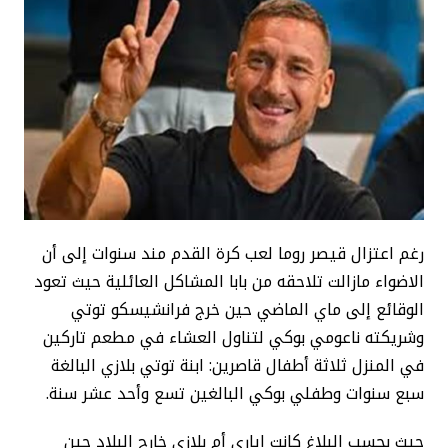
رغم اعتزال قيصر روما لعب كرة القدم مند سنوات إلى أن
الاضواء مازالت تلاحقه من بابا المشاكل العائلية حيث تعود
الوقائع إلى ماي الماضي حين خرج فرانشيسكو توتي
وشريكته ناعومي بوكي لتناول العشاء في مطعم تاركين
في المنزل ثلاثة أطفال قاصرين: ابنة توتي بلازي البالغة
سبع سنوات وطفلي بوكي البالغين تسع وأحد عشر سنة.
حيث بحسب البلاغ كانت إياري أم بلازي خارج البلاد حين