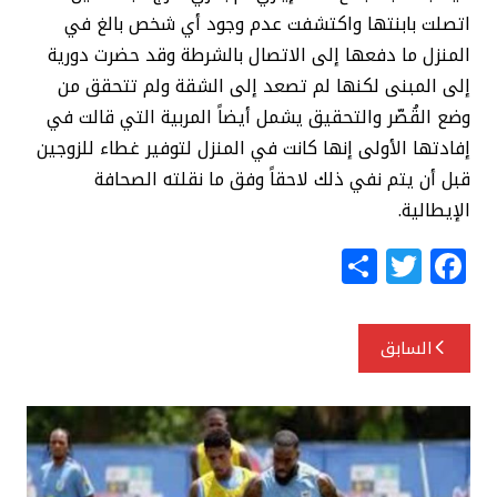
اتصلت بابنتها واكتشفت عدم وجود أي شخص بالغ في
المنزل ما دفعها إلى الاتصال بالشرطة وقد حضرت دورية
إلى المبنى لكنها لم تصعد إلى الشقة ولم تتحقق من
وضع القُصّر والتحقيق يشمل أيضاً المربية التي قالت في
إفادتها الأولى إنها كانت في المنزل لتوفير غطاء للزوجين
قبل أن يتم نفي ذلك لاحقاً وفق ما نقلته الصحافة
الإيطالية.
S
T
F
h
w
a
ar
itt
c
تصفّح
السابق
e
e
e
المقالات
r
b
o
o