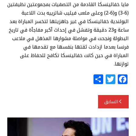
مايا خفالينسكا القادمة من التصفيات بمجموعتين نظيفتين
(6-3) و(6-2) وعلى ملعب فيليب شاترييه بدت اللاعبة
البولندية خفالينسكا في غير جاهزيتها لتخسر المباراة بعد
ساعة و23 دقيقة وتفشل في إحداث أكبر مفاجأة في تاريخ
البطولة ونجحت في مواصلة مشوارها المذهل في ملاعب
فرنسا بعدما ازدادت ثقتها بنفسها مع تقدمها في
المباراة في حين كانت خفالينسكا تكافح للحفاظ على
توازنها.
S
T
F
h
w
a
ar
itt
c
تصفّح
السابق
e
e
e
المقالات
r
b
o