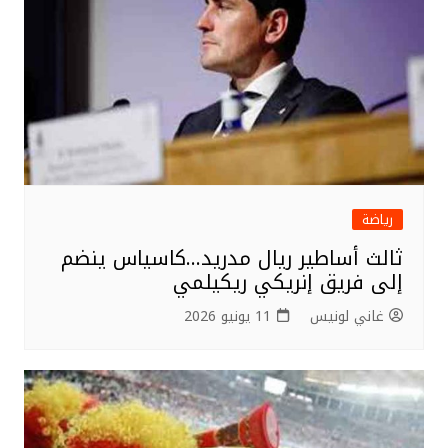
o
k
رياضة
ثالث أساطير ريال مدريد…كاسياس ينضم
إلى فريق إنريكي ريكيلمي
غاني لونيس
11 يونيو 2026