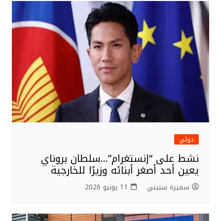
r
b
o
o
k
دولي
نشط على “إنستغرام”…سلطان بروناي
يعين أحد أصغر أبنائه وزيرًا للخارجية
سميرة سنيني
11 يونيو 2026