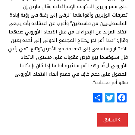
على سفر وزيري الحكومة الإسرائيلية وقال مارتن إن
تصرفات الوزيرين وأقوالهما “ترقى إلى رغبة في رؤية إبادة
الفلسطينيين من فلسطين” وأعرب عن اعتقاده بأنه ينبغي
اتخاذ المزيد من الإجراءات من قبل الاتحاد الأوروبي ضدهما
وقال: “هذا أمر آخر يحتاج المجتمع الدولي إلى أخذه بعين
الاعتبار وسنسعى إلى تحقيقه مع الآخرين”وتابع: “في رأيي
فإن سلوكهما يبرر فرض عقوبات على مستوى الاتحاد
الأوروبي أيضًا وهذا أمر سنثيره أما ما إذا كان بإمكاننا
الحصول على دعم كافٍ في جميع أنحاء الاتحاد الأوروبي
فهو أمر مختلف”.
S
T
F
h
w
a
ar
itt
c
تصفّح
السابق
e
e
e
المقالات