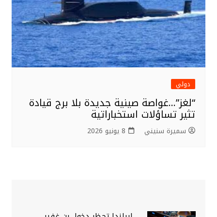
دولي
“لغز”…غواصة صينية جديدة بلا برج قيادة
تثير تساؤلات استخباراتية
سميرة سنيني
8 يونيو 2026
إيرلندا تحظر دخول بن غفير