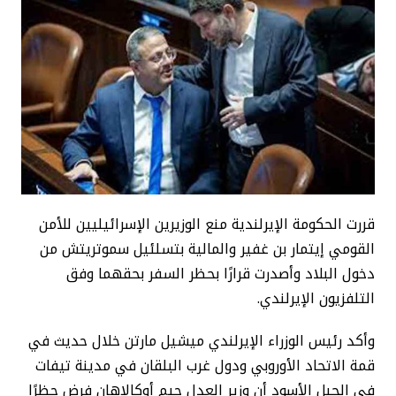
قررت الحكومة الإيرلندية منع الوزيرين الإسرائيليين للأمن
القومي إيتمار بن غفير والمالية بتسلئيل سموتريتش من
دخول البلاد وأصدرت قرارًا بحظر السفر بحقهما وفق
التلفزيون الإيرلندي.
وأكد رئيس الوزراء الإيرلندي ميشيل مارتن خلال حديث في
قمة الاتحاد الأوروبي ودول غرب البلقان في مدينة تيفات
في الجبل الأسود أن وزير العدل جيم أوكالاهان فرض حظرًا