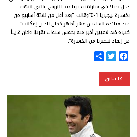
دخل بديلا في مباراة نيجيريا ضد النرويج والتي انتهت
بخسارة نيجيريا 1-0″وقالت: “بعد أقل من ثلاثة أسابيع من
عيد ميلاده السادس عشر أظهر كمال الدين إمكانيات
كبيرة ضد لاعبين أكبر منه بخمس سنوات تقريبًا وكان قريباً
من إنقاذ نيجيريا من الخسارة”.
S
T
F
h
w
a
ar
itt
c
تصفّح
السابق
e
e
e
المقالات
r
b
o
o
k