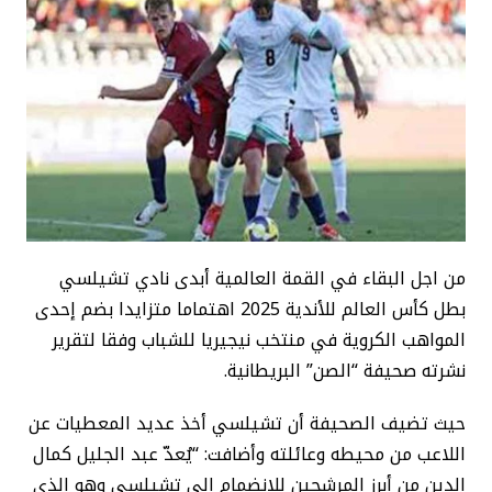
من اجل البقاء في القمة العالمية أبدى نادي تشيلسي
بطل كأس العالم للأندية 2025 اهتماما متزايدا بضم إحدى
المواهب الكروية في منتخب نيجيريا للشباب وفقا لتقرير
نشرته صحيفة “الصن” البريطانية.
حيث تضيف الصحيفة أن تشيلسي أخذ عديد المعطيات عن
اللاعب من محيطه وعائلته وأضافت: “يُعدّ عبد الجليل كمال
الدين من أبرز المرشحين للانضمام إلى تشيلسي وهو الذي