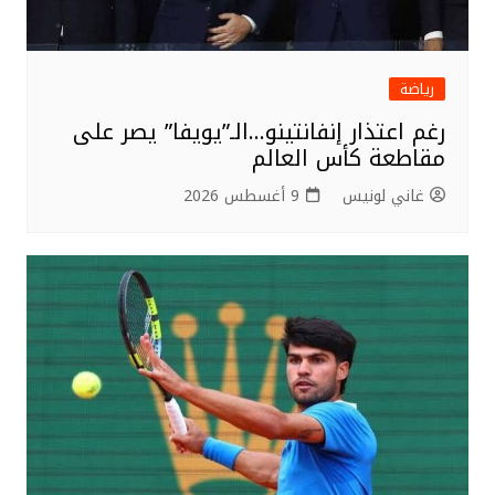
رياضة
رغم اعتذار إنفانتينو…الـ”يويفا” يصر على
مقاطعة كأس العالم
غاني لونيس
9 أغسطس 2026