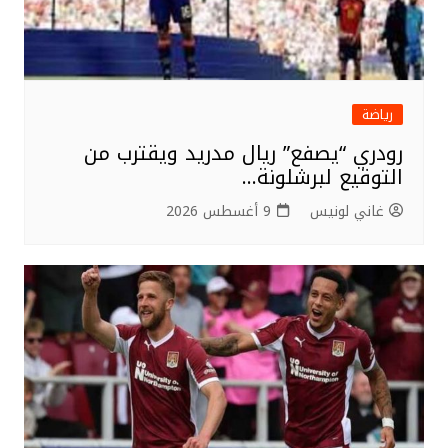
رياضة
رودري “يصفع” ريال مدريد ويقترب من
التوقيع لبرشلونة…
غاني لونيس
9 أغسطس 2026