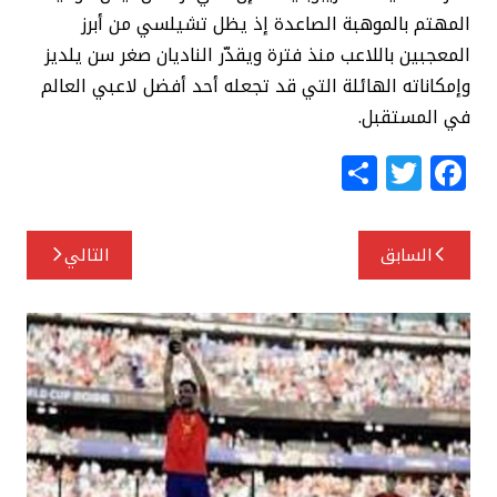
المهتم بالموهبة الصاعدة إذ يظل تشيلسي من أبرز
المعجبين باللاعب منذ فترة ويقدّر الناديان صغر سن يلديز
وإمكاناته الهائلة التي قد تجعله أحد أفضل لاعبي العالم
في المستقبل.
S
T
F
h
w
a
ar
itt
c
تصفّح
السابق
التالي
e
e
e
المقالات
r
b
o
o
k