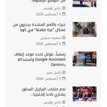
من التوقيع لبرشلونة…
غاني لونيس
9 أغسطس 2026
خبراء بالأمم المتحدة يحذرون من
تشكل “غزة صامتة” في كوبا
سميرة سنيني
9 أغسطس 2026
رسمياً…غوغل تحدد موعد إيقاف
Google Assistant واستبداله
بـGemini
كامل فزيز
9 أغسطس 2026
نجم منتخب البرازيل السابق
يشتري ناديا إنجليزيا…
غاني لونيس