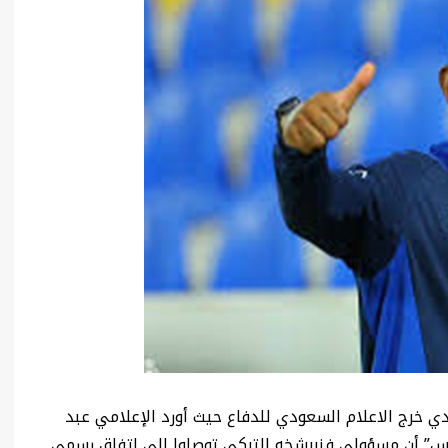
ودي خرج الاعلام السعودي للدفاع حيث أورد الإعلامي عبد
س” أن مسؤولي فنربشخه التركي توصلوا إلى اتفاق رسمي