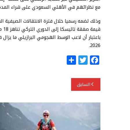
مع نظرائهم في الأهلي السعودي على شراء المدة 
وذلك لضمه رسميا خلال فترة الانتقالات الصيفية ال
قيم
2026.
S
T
F
h
w
a
ar
itt
c
تصفّح
e
e
e
السابق
المقالات
r
b
o
o
k