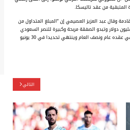
المتبقية من عقد تاليسكا.
قادمة وقال عبد العزيز العصيمي إن “المبلغ المتداول من
ة صفقة تاليسكا إلى الدوري التركي تناهز 18 مليون دولار وتبدو الصفقة مربحة وكبيرة للنصر السعودي
باعتبار أن لاعب الوسط الهجومي البرازيلي ما يزال في عقده عام ونصف العام وينتهي تحديدا في 30 يونيو
التالي