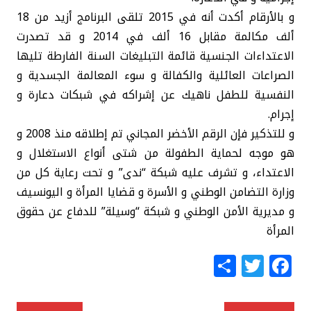
و بالأرقام أكدت أنه في 2015 تلقى البرنامج أزيد من 18
ألف مكالمة مقابل 16 ألف في 2014 و قد تصدرت
الاعتداءات الجنسية قائمة التبليغات السنة الفارطة تليها
الصراعات العائلية والكفالة و سوء المعالمة الجسدية و
النفسية للطفل ناهيك عن إشراكه في شبكات دعارة و
إجرام.
و للتذكير فإن الرقم الأخضر المجاني تم إطلاقه منذ 2008 و
هو موجه لحماية الطفولة من شتى أنواع الاستغلال و
الاعتداء، و تشرف عليه شبكة “ندى” و تحت رعاية كل من
وزارة التضامن الوطني و الأسرة و قضايا المرأة و اليونسيف
و مديرية الأمن الوطني و شبكة “وسيلة” للدفاع عن حقوق
المرأة
S
T
F
h
w
a
ar
itt
c