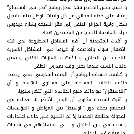
و حسب نفس المصدر فقد سجل برنامج “نحن في الاستماع”
إقبالا على خطه المجاني من كل ولايات الوطن بينما يفضل
سكان ولاية الجزائر التنقل إلى مقر الشبكة بشارع ديدوش
مراد بالعاصمة للتقرب من المختصين هناك.
و أكدت المتحدثة أن أهم المشاكل المطروحة لدى فئة
الأطفال سواء بالعاصمة أو غيرها هي المشاكل الأسرية
الناجمة عن الطلاق و الأمهات العازبات اللائي يسعين
لاثبات النسب عندما يحين وقت تمدرس الطفل.
و كشفت منسقة البرنامج أن العنف المدرسي يبقى يتصدر
قائمة الحالات المسجلة على مستوى الشبكة و أن
“اللاستقرار” هو دائما منبع الظاهرة التي تتكرر سنويا.
و أقرت السيدة مكاوي أن الرقم الأخضر له فعالية في
المجتمع بحكم دور “الوسيط” بين المواطن و المؤسسات
المخولة لمتابعة القضايا إذ تم التبليغ على حالات اعتداءات
جنسية في حق أطفال و على استغلالهم في شبكات
إجرامية و في الدعارة.