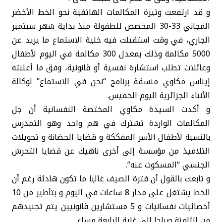
و قد ارتفعت وتيرة المكالمات الهاتفية نحو الخط الأخضر
المجاني 33-30 المخصص للطفولة منذ بداية شهر سبتمبر
الجاري، في وقت استقبلت فيه خلية الاستماع ما يزيد عن
5000 مكالمة وذلك بمعدل 300 مكالمة في اليوم لأطفال
وعائلات تطلب استشارة نفسية أو قانونية، وفق ما أعلنته
إيناس مكاوي منسقة برنامج “نحن في الاستماع” لوكالة
الأنباء الجزائرية اليوم الخميس.
و أكدت السيدة مكاوي المختصة النفسانية أن جل
المكالمات الواردة تشترك في هم واحد وهو التمدرس
بالنسبة لأطفال الأسر المفككة و قضايا الحضانة و تحويلات
التلاميذ من مؤسسة إلى أخرى ناهيك عن قضايا التحرش
الجنسي “المسكوت عنه”.
و تابعت بالقول أن فترة الصيف غالبا ما تكون هادئة رغم أن
الخط يشتغل على مدار 8 ساعات في اليوم و بتأطير من 10
أخصائيات نفسانيات و 5 مستشارين قانونيين يتم تجنيدهم
من الثامنة صباحا إلى غاية الرابعة مساء.