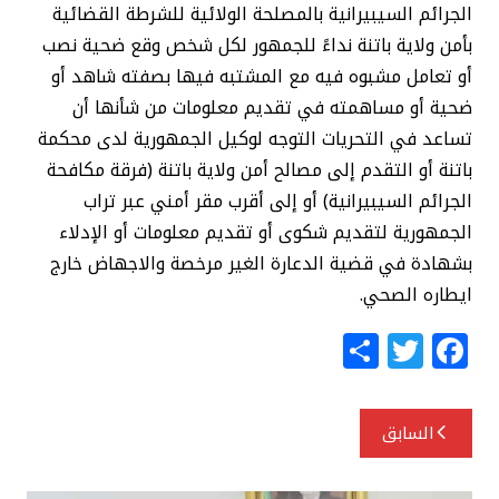
الجرائم السيبيرانية بالمصلحة الولائية للشرطة القضائية
بأمن ولاية باتنة نداءً للجمهور لكل شخص وقع ضحية نصب
أو تعامل مشبوه فيه مع المشتبه فيها بصفته شاهد أو
ضحية أو مساهمته في تقديم معلومات من شأنها أن
تساعد في التحريات التوجه لوكيل الجمهورية لدى محكمة
باتنة أو التقدم إلى مصالح أمن ولاية باتنة (فرقة مكافحة
الجرائم السيبيرانية) أو إلى أقرب مقر أمني عبر تراب
الجمهورية لتقديم شكوى أو تقديم معلومات أو الإدلاء
بشهادة في قضية الدعارة الغير مرخصة والاجهاض خارج
ايطاره الصحي.
S
T
F
h
w
a
ar
itt
c
تصفّح
السابق
e
e
e
المقالات
r
b