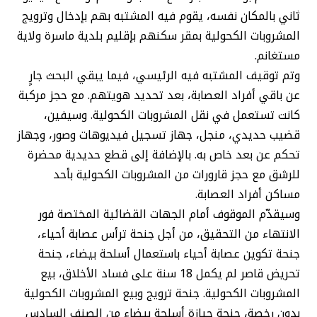
ثاني بالمكان نفسه، يقوم فيه المشتبه بهم بإدخال وترويج
المشروبات الكحولية بمقر سكنهم بإقليم بلدية ماسرة ولاية
مستغانم.
وتم توقيف المشتبه فيه الرئيسي، فيما يبقي البحث جارٍ
عن باقي أفراد العصابة، بعد تحديد هويتهم. مع حجز مركبة
كانت تستعمل في نقل المشروبات الكحولية. وسيفين،
قضيب حديدي، منجل، جهاز تسجيل فيديوهات وصور، وجهاز
تحكم عن بعد خاص به. بالإضافة إلى قطع حديدية محضرة
للرشق مع حجز قارورات من المشروبات الكحولية بأحد
مساكن أفراد العصابة.
وسيقدّم الموقوف أمام الجهات القضائية المختصة فور
الانتهاء من التحقيق، من أجل جنحة ترأس عصابة أحياء،
جنحة تكوين عصابة أحياء باستعمال أسلحة بيضاء، جنحة
تحريض قاصر لم يكمل 18 سنة على فساد الأخلاق، بيع
المشروبات الكحولية. جنحة ترويج وبيع المشروبات الكحولية
بدون رخصة، جنحة حيازة أسلحة بيضاء من الصنف السادس