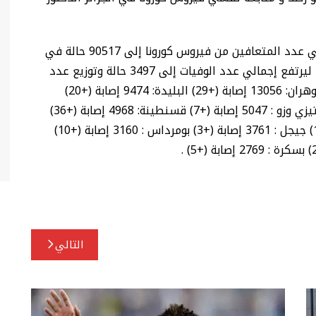
كما تم تسجيل 236 حالة شفاء جديدة ليرتفع إجمالي عدد المتعافين من فيروس كورونا إلى 90517 حالة في
المقابل تم تسجيل 07 وفيات جديدة بفيروس كورونا ليرتفع إجمالي عدد الوفيات إلى 3497 حالة وتوزيع عدد
الإصابات حسب الولايات: الجزائر: 21068 إصابة (+68) وهران: 13056 إصابة (+29) البليدة: 9474 إصابة (+20)
سطيف: 6051 إصابة (+30) باتنة: 5136 إصابة (+11) تيزي وزو : 5047 إصابة (+7) قسنطينة: 4968 إصابة (+36)
بجاية: 4859 إصابة (+11) المسيلة : 4173 إصابة (+14) جيجل : 3761 إصابة (+3) بومرداس : 3160 إصابة (+10)
التالي