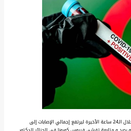
تم اليوم تسجيل 336 إصابة جديدة بفيروس كورونا خلال الـ24 ساعة الأخيرة ليرتفع إجمالي الإصابات إلى
ة حسبما كشفه عضو رصد و متابعة تفشي فيروس كورونا في الجزائر الدكتور