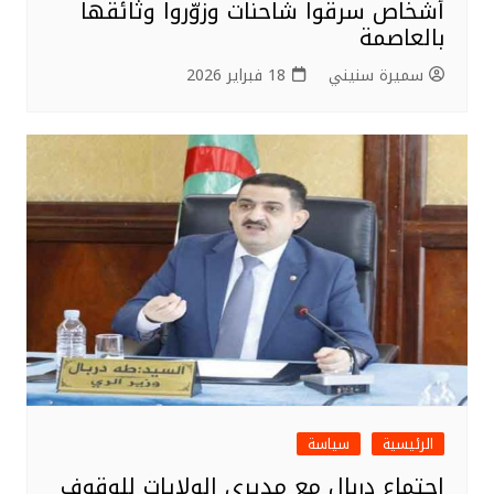
أشخاص سرقوا شاحنات وزوّروا وثائقها
بالعاصمة
سميرة سنيني
18 فبراير 2026
الرئيسية
سياسة
اجتماع دربال مع مديري الولايات للوقوف