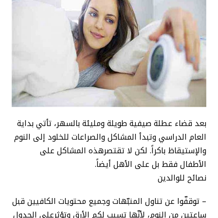
بعد قضاء عطلة صيفية طويلة ومليئة بالسهر، تأتي بداية
العام الدراسي وتبدأ المشاكل والصراعات للخلود إلى النوم
والإستيقاظ باكراً. لكن لا تقتصرهذه المشاكل على
الأطفال فقط بل على الأهل أيضاً.
نصائح للوالدين
– توقفّوا عن تناول المنبّهات وجميع محتويات الكافيين قبل
ساعتين من النوم، لأنّها تسبب لكم الأرق وتؤثرعلى الجدول