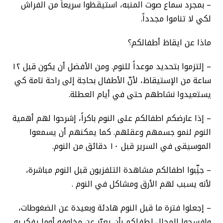
– بمجرد سماع صوت المنبه، استيقظوا سريعاً من الفراش
لكي لا تناموا مجدداً.
ماذا عن ايقاظ أطفالكم؟
– إلتزموا بتحديد موعداً للنوم. ومن الأفضل أن يكون قبل ١٢
ساعة من الإستيقاظ، لأنّ الأطفال بحاجة إلى راحة تامة كي
يستعيدوا نشاطهم حتى في أيام العطلة.
– إذا عارضكم اطفالكم على النوم باكراً، إشرحوا لهم أهمية
النوم لنمو جسمهم وعقلهم. كما يمكنهم أن يسمعوا
الموسيقى في السرير قبل ١٠ دقائق من النوم.
– جنِّبوا اطفالكم مشاهدة التلفزيون قبل النوم مباشرة،
لأنه يسبب لهم الأرق ومشاكل في النوم .
– إجعلوا فترة ما قبل النوم هادئة وبعيدة عن الضغوطات،
وافسحوا المجال لطفلكم بأن يعبّر عن مخاوفه أوما يفكر به