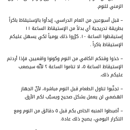
الزمني للنوم.
– قبل أسبوعين من العام الدراسي، إبدأوا بالإستيقاظ باكراً
بطريقة تدريجية أي بدلاً من الإستيقاظ الساعة ١١
إستيقظوا الساعة ١٠. كرّروا ذلك يومياً لكي يسهل عليكم
الإستيقاظ باكراً .
– خذوا وقتكم الكافي من النوم وكونوا واقعيين. فإذا أردتم
الإستيقاظ الساعة ٥، لا تناموا الساعة ٢ لأنّه سيصعب
عليكم ذلك.
– تجنّبوا تناول الطعام قبل النوم مباشرة، لأنّ الجهاز
الهضمي لن يعمل بشكل صحيح ويسبّب لكم الأرق.
– أضبطوا المنبه الخاص بكم قبل ٥ دقائق من النوم ومع
التكرار اليومي، يصبح ذلك عادة.