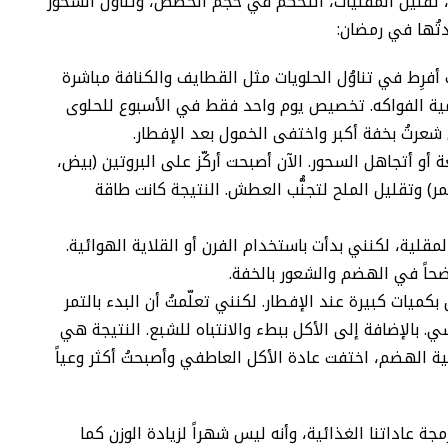
، تقليل المقليات، التحكُّم في حجم الحصص، وتناوُل السحور
دتُها في رمضان:
 أفرِط في تناوُل الحلويات مثل القطايف والكنافة مباشرة
يومية الفواكه. تخصيص يوم واحد فقط في الأسبوع للحلوى
 شعرتُ بخفة أكبر واختفى الخمول بعد الإفطار.
 أو أتجاهل السحور. الآن أصبحت أركّز على البروتين (بيض،
ر) وتقليل الملح لتجنُّب العطش. النتيجة كانت طاقة
قلية، لكنني بدأت باستخدام الفرن أو القلاية الهوائية.
حاً في الهضم والشعور بالخفة.
بكميات كبيرة عند الإفطار. لكنني تعلّمتُ أن البدء بالتمر
 قبل الطبق الرئيسي. بالإضافة إلى الأكل ببطء والانتباه للشبع. النتيجة هي
ة الهضم، اختفت عادة الأكل العاطفي وأصبحتُ أكثر وعياً
ة عاداتنا الغذائية، وأنه ليس شهراً لزيادة الوزن كما