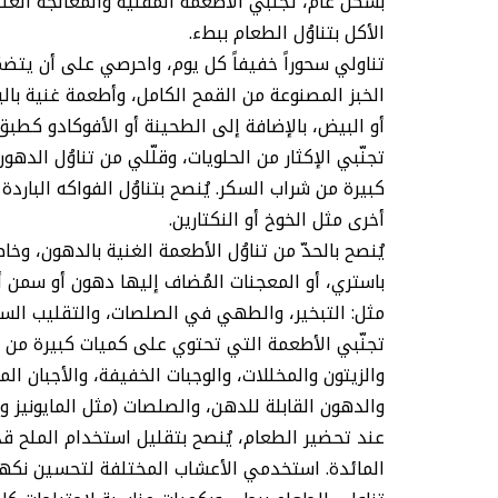
بشكل عام، تجنّبي الأطعمة المقلية والمعالَجة الغن
الأكل بتناوُل الطعام ببطء.
تناولي سحوراً خفيفاً كل يوم، واحرصي على أن يتضم
الخبز المصنوعة من القمح الكامل، وأطعمة غنية بالبرو
أو البيض، بالإضافة إلى الطحينة أو الأفوكادو كطبق
تجنّبي الإكثار من الحلويات، وقلّلي من تناوُل الد
كبيرة من شراب السكر. يُنصح بتناوُل الفواكه الباردة
أخرى مثل الخوخ أو النكتارين.
يُنصح بالحدّ من تناوُل الأطعمة الغنية بالدهون، وخ
باستري، أو المعجنات المُضاف إليها دهون أو سمن أ
مثل: التبخير، والطهي في الصلصات، والتقليب السري
تجنّبي الأطعمة التي تحتوي على كميات كبيرة من ال
والزيتون والمخللات، والوجبات الخفيفة، والأجبان ال
والدهون القابلة للدهن، والصلصات (مثل المايونيز و
عند تحضير الطعام، يُنصح بتقليل استخدام الملح قدر
المائدة. استخدمي الأعشاب المختلفة لتحسين نكهة