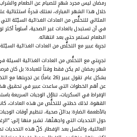
رمضان ليس مجرد شهرٍ للصيام عن الطعام والشراب؛ 
خلال هذا الشهر المبارك، نمتلك قدرةً استثنائية ع
المثالي للتخلُّص من العادات الغذائية السيّئة التي 
في أن تستبدل بالعادات غير الصحية، أسلوباً أكثر تو
الطعام تستمر حتى بعد انتهائه.
تجرِبة عبير مع التخلُّص من العادات الغذائية السيّ
تجرِبتي مع التخلُّص من العادات الغذائية السيئة ف
شهر رمضان لم يكن فقط وقتاً للعبادة؛ بل كان فر
بشكل عام. تقول عبير (26 عاماً) عن تجرِبتها مع التخلُّص من العادات الغذائية السيئة.
عن أهم الخطوات التي ساعدت عبير في تحقيق هذا ا
الإفراط في السكريات، تناوُل الوجبات السريعة باست
القهوة. لذلك خطتي للتخلُّص من هذه العادات، كان
بالأطعمة الضارة: بدائلَ صحية، تنظيم أوقات الوجبات
حول التحديات التي واجهتْها، تشير منها إلى: “الرغ
العائلية، والكسل بعد الإفطار. كلّ هذه التحديات تخل