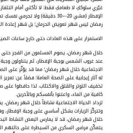
غيّري سلوككِ لا طعامكِ فقط: لا تأكلي أمام التلفاز
الإفطار (مشي 20-–30 دقيقة) ولا تحرمي نفسكِ تماماً؛ لأن الاعتدال أفضل من المنع التام.
رمضان ليس شهر تعويض الحرمان؛ بل شهر إعادة التواز
الاستمرار على هذه العادات حتى خارج ساعات الصيا
خلال شهر رمضان، يصوم المسلمون من الفجر حتى 
عند غروب الشمس بوجبة الإفطار، ثم يتناولون وجبة ال
الاجتماعية خلال شهر رمضان؛ مما قد يؤثّر على الص
له آثار إيجابية على الصحة العامة؛ فضلاً عن: تعزي
تخفيف التوتر والقلق والاكتئاب. لذا حافظوا على صحت
كافية من الماء، واعتنوا بأنفسكم وبالآخرين.
تزداد الحياة الاجتماعية نشاطاً خلال شهر رمضان، 
وتتركّز الزيارات بشكل أساسي على وجبة الإفطار، و
خلال شهر رمضان، قد لا يمارس البعض النشاط البدني،
يتمكّن مرضى السكري من السيطرة على حالتهم الص