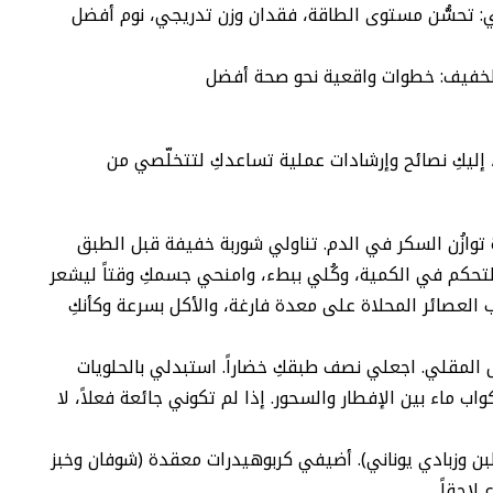
ي: تحسُّن مستوى الطاقة، فقدان وزن تدريجي، نوم أفضل
الخفيف: خطوات واقعية نحو صحة أفضل
، إليكِ نصائح وإرشادات عملية تساعدكِ لتتخلّصي من
دة توازُن السكر في الدم. تناولي شوربة خفيفة قبل الطبق
لتحكم في الكمية، وكُلي ببطء، وامنحي جسمكِ وقتاً ليشعر
ليات وشرب العصائر المحلاة على معدة فارغة، والأكل بسرعة وكأنكِ
ل المقلي. اجعلي نصف طبقكِ خضاراً. استبدلي بالحلويات
مية الفواكه أو تمراً مع مكسرات، واشربي 6-8 أكواب ماء بين الإفطار والسحور. إذا لم تكوني جائعة فعلاً، لا
بن وزبادي يوناني). أضيفي كربوهيدرات معقدة (شوفان وخبز
لاحقاً.