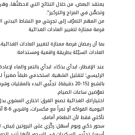
يعتقد البعض، من خلال النتائج التي لاحظتُها، وه
وتحسُّن في المزاج والتركيز”.
من المهم التعرّف إلى تجرِبتي مع النشاط البدني 
فرصة ممتازة لتغيير العادات الغذائية
بما أن رمضان فرصة ممتازة لتغيير العادات الغذائية
العادات السيّئة بطريقة واقعية ومستدامة:
عند الإفطار، ابدأي بذكاء. ابدأي بالتمر والماء لإعا
الرئيسي؛ لتقليل الشهية. استخدمي طبقاً صغيراً ل
بالشبع (15-20 دقيقة). تجنّبي البدء بالمق
تعوّضين ساعات الصيام.
اختياراتكِ الغذائية تصنع الفرق: اختاري المشوي بد
اليو
تأكلي فقط لأن الطعام أمامكِ.
سحور ذكي ويوم أسهل: ركّزي على البروتين (بيض، ل
أسمر). تجنّبي السكريات في السحور لأنها تَزيد الجوع 