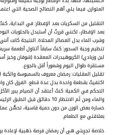
اكتسبتها، منها: بدء الإفطار بوجبة خفيفة ومتوازنة
المتوازن. فيما يلي أهم النصائح الصحية التي اعتم
التقليل من السكريات بعد الإفطار: في البداية، كنتُ
بعد الإفطار، لكنني قررتُ أن أستبدل بالحلويات ال
وشرب الماء بدل العصائر المحلاة. النتيجة كانت أنني
تنظيم وجبة السحور: كنتُ سابقاً أتناول أطعمة سريعة
لبن وزبادي) الكربوهيدرات المعقدة (شوفان وخبز أسم
مستقرة طوال اليوم وشعوراً أقل بالجوع.
تقليل المقليات: رمضان معروف بالسمبوسة والكبة الم
اكتفيتُ بقطعة واحدة بدل عدة قطع. الفرق كان واض
التحكم في الكمية: كنتُ أعتقد أن الصيام يبرر الأكل 
والماء ومن ثَم الانتظار 10 دقائق
خسارة بعض الوزن من دون حمية قاسية، تحسُّن عملي
بعلاقتي مع الطعام.
خلاصة تجرِبتي هي أن رمضان فرصة ذهبية لإعادة برمج