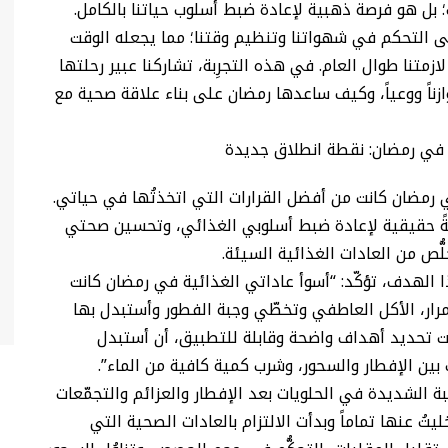
بل هو فرصة ذهبية لإعادة ضبط أسلوب حياتنا بالكامل.
لى التحكم في شهواتنا وتنظيم وقتنا؛ مما يجعله الوقت
لازمتنا طوال العام. في هذه التجرِبة، تشاركنا عبير رحلتها
ازناً ووعياً، وكيف ساعدها رمضان على بناء علاقة صحية مع
ئة في رمضان: نقطة انطلاق جديدة
ي رمضان كانت من أفضل القرارات التي اتخذتُها في حياتي.
صةً حقيقية لإعادة ضبط أسلوبي الغذائي، وتحسين صحتي
لهدف، تؤكّد: “أسوأ عاداتي الغذائية في رمضان كانت
مرار، الأكل العاطفي وتخطّي وجبة الفطور وأستبدل بها
ت تحديد أهداف واضحة وقابلة للتطبيق، أن أستبدل
 بين الإفطار والسحور، وشرب كمية كافية من الماء”.
بة الشديدة في الحلويات بعد الإفطار والعزائم والتجمّعات
يتُ عنها تماماً وبدأت الالتزام بالعادات الصحية التي