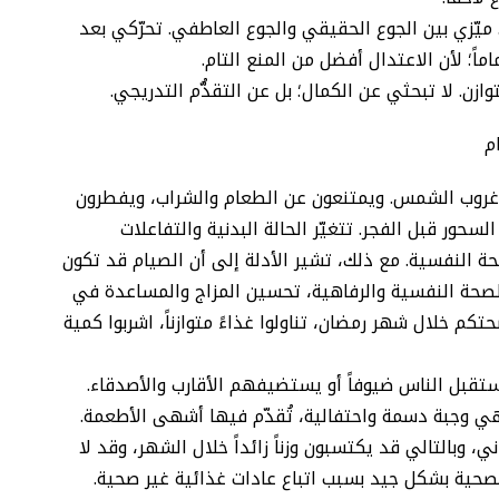
. ميّزي بين الجوع الحقيقي والجوع العاطفي. تحرّكي بعد
ن. لا تبحثي عن الكمال؛ بل عن التقدُّم التدريجي.
م
غروب الشمس. ويمتنعون عن الطعام والشراب، ويفطرون
سحور قبل الفجر. تتغيّر الحالة البدنية والتفاعلات
حة النفسية. مع ذلك، تشير الأدلة إلى أن الصيام قد تكون
ز الصحة النفسية والرفاهية، تحسين المزاج والمساعدة في
كم خلال شهر رمضان، تناولوا غذاءً متوازناً، اشربوا كمية
يستقبل الناس ضيوفاً أو يستضيفهم الأقارب والأصدقاء.
هي وجبة دسمة واحتفالية، تُقدّم فيها أشهى الأطعمة.
 وبالتالي قد يكتسبون وزناً زائداً خلال الشهر، وقد لا
حية بشكل جيد بسبب اتباع عادات غذائية غير صحية.