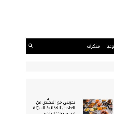
وجيا
مذكرات
تجرِبتي مع التخلُّص من
العادات الغذائية السيّئة
في رمضان: الدافع