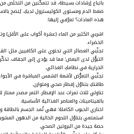
باتباع إرشادات بسيطة، قد تتمكّنين من التخلُّص من
ضغط الدم ومستوى الكوليسترول لديكِ. يُنصح بالاس
هذه العادات؟ تعرّفي إليها:
اشربي الكثير من الماء (عشرة أكواب على الأقل) و
الخضراء.
تجنّبي العصائر التي تحتوي على الكافيين مثل: القهو
التبوُّل لدى البعض؛ مما قد يؤدي إلى الجفاف. تذكّري
الحرارية في نظامكِ الغذائي.
تجنّبي التعرُّض لأشعة الشمس المباشرة في الأجواء 
طاقتكِ بتناوُل إفطار صحي ومتوازن.
تناولي ثلاث تمرات عند الإفطار. التمر مصدر ممتاز ل
بالفيتامينات والعناصر الغذائية الأساسية.
اختاري الحبوب الكاملة؛ فهي تُمد الجسم بالطاقة وا
استمتعي بتناوُل اللحوم الخالية من الدهون المشوي
حصة جيدة من البروتين الصحي.