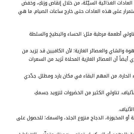
 العادات الغذائية السيّئة، من خلال إنقاص وزنكِ، وخفض
تمرار على هذه العادات حتى خارج ساعات الصيام. ما هي
تناولي أطعمة مرطبة مثل: الحساء والبطيخ والسلطة
ة والشاي والعصائر الغازية؛ لأن الكافيين قد يَزيد من
 أيضاً أن العصائر الغازية المحلاة تَزيد من السعرات
الحارة. من المهم البقاء في مكان بارد ومظلل. جدّدي
لألياف. تناولي الكثير من الخضروات لتزويد جسمكِ
لألياف.
ة أو المخبوزة، الدجاج منزوع الجلد، والسمك؛ للحصول على