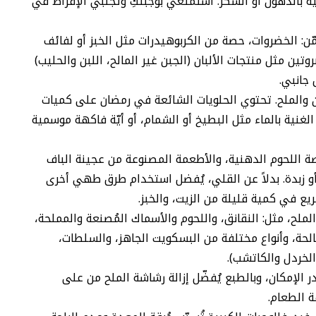
ية بالدهون أو السكر. استمتعي بوجبتكِ وتجنّبي الإفراط في
ّن: الخضروات، حصة من الكربوهيدرات مثل الخبز أو لفائف
تين مثل منتجات الألبان (الجبن غير المالح، اللبن والحليب)
 جانبي.
هون والملح. تحتوي الحلويات الشائعة في رمضان على كميات
 الغنية بالماء مثل البطيخ أو الشمام، أو أيّة فاكهة موسمية
اصة اللحوم الدهنية، والأطعمة المصنوعة من عجينة الباف
و زبدة. بدلاً عن القلي، يُفضل استخدام طرق طهي أخرى
ع في كمية قليلة من الزيت، والخبز.
ملح، مثل: النقانق، واللحوم والأسماك المُصنعة والمملحة،
مالحة، وأنواع مختلفة من البسكويت الجاهز، والسلطات،
الخردل والكاتشب).
 الإمكان، وبالطبع يُفضّل إزالة رشاشة الملح من على
 الطعام.