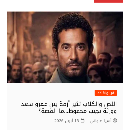
e
e
e
المقالات
r
b
o
o
k
فن وثقافة
اللص والكلاب تثير أزمة بين عمرو سعد
وورثة نجيب محفوظ…ما القصة؟
أسيا غرواني
15 أبريل 2026