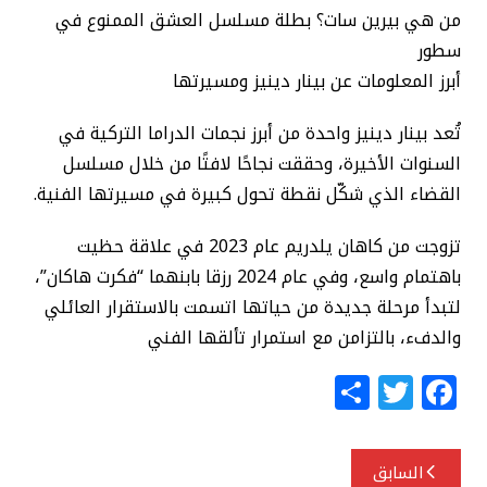
من هي بيرين سات؟ بطلة مسلسل العشق الممنوع في
سطور
أبرز المعلومات عن بينار دينيز ومسيرتها
تُعد بينار دينيز واحدة من أبرز نجمات الدراما التركية في
السنوات الأخيرة، وحققت نجاحًا لافتًا من خلال مسلسل
القضاء الذي شكّل نقطة تحول كبيرة في مسيرتها الفنية.
تزوجت من كاهان يلدريم عام 2023 في علاقة حظيت
باهتمام واسع، وفي عام 2024 رزقا بابنهما “فكرت هاكان”،
لتبدأ مرحلة جديدة من حياتها اتسمت بالاستقرار العائلي
والدفء، بالتزامن مع استمرار تألقها الفني
S
T
F
h
w
a
ar
itt
c
تصفّح
السابق