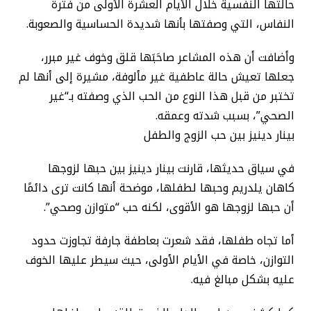
حالتها النفسية خلال الأيام العشرة الأولى من فترة
النفاس، التي وصفتها بأنها شديدة الحساسية والصعوبة.
وأضافت أن هذه المشاعر صاحَبَها قلق وخوف غير مبرر،
جعلها تعيش حالة عاطفية غير مألوفة، مشيرة إلى أنها لم
تختبر من قبل هذا النوع من الحب الذي وصفته بـ“غير
الصحي”، بسبب شدته وعمقه.
بينار دينيز بين حب الزوج والطفل
في سياق حديثها، قارنت بينار دينيز بين حبها لزوجها
كاهان يلدريم وحبها لطفلها، موضحة أنها كانت ترى دائمًا
أن حبها لزوجها هو الأقوى، لكنه حب “متوازن وصحي”.
أما تجاه طفلها، فقد شعرت بعاطفة جارفة تجاوزت حدود
التوازن، خاصة في الأيام الأولى، حيث سيطر عليها الخوف
عليه بشكل مبالغ فيه.