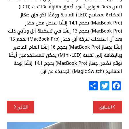
تباين محسّنة ولون أسود أعمق مقارنةً بشاشات (LCD)
المضاءة بمصابيح (LED) العادية ووفقًا لكو فإن جهاز
(MacBook Pro) بحجم 14.1 إنشًا سيحل محل جهاز
(MacBook Pro) بحجم 13 إنشًا في تشكيلة آبل ويأتي ذلك
بعد أن استبدلت شركة آبل جهاز (MacBook Pro) بحجم 15
إنشًا بجهاز (MacBook Pro) بحجم 16 إنشًا العام الماضي
وبالإضافة إلى تقنية (Mini-LED) يمكن للمستخدمين أيضًا
توقع تضمن جهاز (MacBook Pro) بحجم 14.1 إنشًا لوحة
المفاتيح (Magic Switch) الجديدة من آبل.
S
T
F
h
w
a
ar
itt
c
تصفّح
السابق
التالي
e
e
e
المقالات
r
b