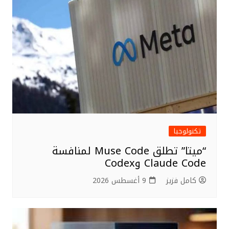
o
o
k
تكنولوجيا
“ميتا” تطلق Muse Code لمنافسة
Claude Code وCodex
كامل فزيز
9 أغسطس 2026