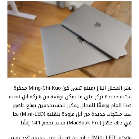
نشر المحلل البارز (مينغ تشي كو) Ming-Chi Kuo مذكرة
بحثية جديدة تركز على ما يمكن توقعه من شركة آبل لبقية
هذا العام ووفقًا للمحلل يمكن للمستخدمين توقع ظهور
ست منتجات جديدة من آبل مزودة بتقنية (Mini-LED) بما
في ذلك جهاز (MacBook Pro) جديد بحجم 14.1 إنشًا.
وتعتبر (Mini-LED) عبارة عن تقنية عرض جديدة تَعِد بنسب