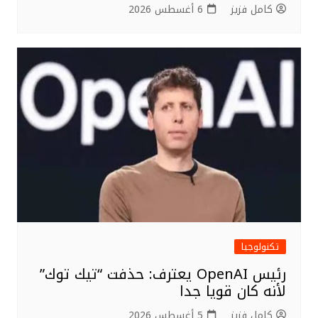
كامل فزيز
6 أغسطس 2026
تكنولوجيا
رئيس OpenAI يعترف: حذفت “تيك توك”
لأنه كان قويا جدا
كامل فزيز
5 أغسطس 2026