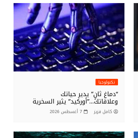
تكنولوجيا
“دماغ ثانٍ” يدير حياتك
وعلاقاتك…”أوركيد” يثير السخرية
كامل فزيز
7 أغسطس 2026