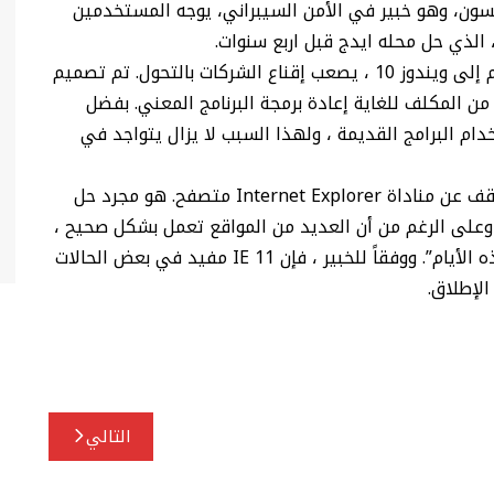
ن، وهو خبير في الأمن السيبراني، يوجه المستخدمين
الذي حل محله ايدج قبل اربع سنوات.
إذا كان غالبية المستخدمين قد تبنوا إيدج بانتقالهم إلى ويندوز 10 ، يصعب إقناع الشركات بالتحول. تم تصميم
 المكلف للغاية إعادة برمجة البرنامج المعني. بفضل
وعة ، يتيح IE 11 إمكانية استخدام البرامج القديمة ، ولهذا السبب لا يزال يتواجد في
يقول السيد جاكسون ، “هذا يكفي. حان الوقت للتوقف عن مناداة Internet Explorer متصفح. هو مجرد حل
ق. نحن لا نطور معايير الويب الجديدة على IE ، وعلى الرغم من أن العديد من المواقع تعمل بشكل صحيح ،
فالمبرمجون لا يختبرون على إنترنت إكسبلورر في هذه الأيام”. ووفقاً للخبير ، فإن IE 11 مفيد في بعض الحالات
لإطلاق.
التالي