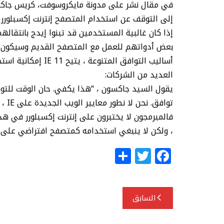
في مقال نشر على مدونة مايكروسوفت، كريس جاكسو
إلى التوقف عن استخدام المتصفح إنترنت إكسبلورر، 
بعض أدواتهم للعمل مع المتصفح القديم وسيكون من
أساليب التوافق المتن
العديد من الشركات:
تواف
، ولكن لا ينبغي استخدامه كمتصفح افتراضي على ا
S
T
F
h
w
a
ar
itt
c
تصفّح
e
e
e
السابق
المقالات
r
b