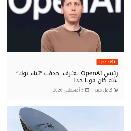
تكنولوجيا
رئيس OpenAI يعترف: حذفت “تيك توك”
لأنه كان قويا جدا
كامل فزيز
5 أغسطس 2026