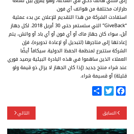
إلى مئتي هاتف ذكي في الساعة، وهو يفرق بين تسعة
طرازات مختلفة من هواتف أي فون.
استفادت الشركة من هذا التقديم للإعلان عن بدء عملية
“GiveBack” التي ستستمر حتى 30 أبريل 2018. لكل جهاز
أبل، سواء كان جهاز ماك أو أي فون أو أي باد أو واتش، يتم
إعادتها إلى متاجرها (لتبديل أو لإعادة تدويره)، فإن
الشركة ستتبرع لمنظمة الحفظ الدولية. سيكافأ أيضًا
العملاء الذين ساهموا في هذه البادرة البيئية برصيد فوري
عند شراء منتج جديد (إذا كان الجهاز لا يزال ذو قيمة ولو
قليلة) أو قسيمة شراء.
S
T
F
h
w
a
ar
itt
c
تصفّح
السابق
التالي
e
e
e
المقالات
r
b