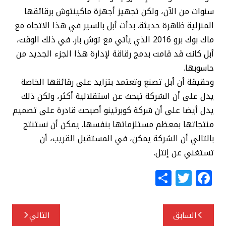
سنوات من الآن، ولكن تجهيز أجهزة ماكينتوش برقائقها
المنزلية ظاهرة حديثة. بدأت أبل بالسير في هذا الاتجاه مع
ماك بوك برو 2016 الذي يأتي مع توش بار. في ذلك الوقت،
أبل كانت قد قامت بدمج رقاقة لإدارة هذا الجزء الجديد من
حاسوبها.
وحقيقة أن أبل تصنع وتعتمد بتزايد على رقائقها الخاصة
يدل على أن الشركة تبحث عن استقلالية أكثر، ولكن ذلك
يدل أيضا على أن شركة كوبرتينو أصبحت قادرة على تصميم
منتجاتها بمعظم مستلزماتها بنفسها. يمكن أن نستنتج
بالتالي أن الشركة يمكن، في المستقبل القريب، أن
تستغني عن إنتل.
S
T
F
h
w
a
ar
itt
c
تصفّح
السابق
التالي