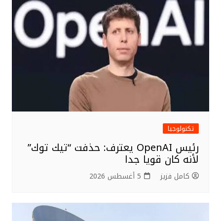
تكنولوجيا
رئيس OpenAI يعترف: حذفت “تيك توك”
لأنه كان قويا جدا
كامل فزيز
5 أغسطس 2026