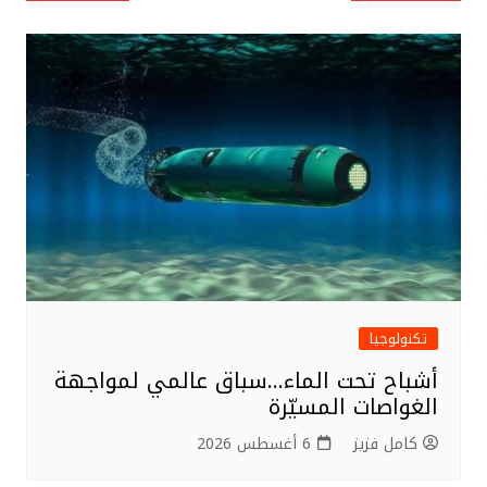
e
e
e
المقالات
r
b
o
o
k
تكنولوجيا
أشباح تحت الماء…سباق عالمي لمواجهة
الغواصات المسيّرة
كامل فزيز
6 أغسطس 2026