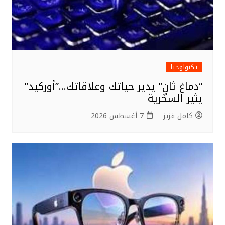
تكنولوجيا
“دماغ ثانٍ” يدير حياتك وعلاقاتك…”أوركيد”
يثير السخرية
كامل فزيز
7 أغسطس 2026