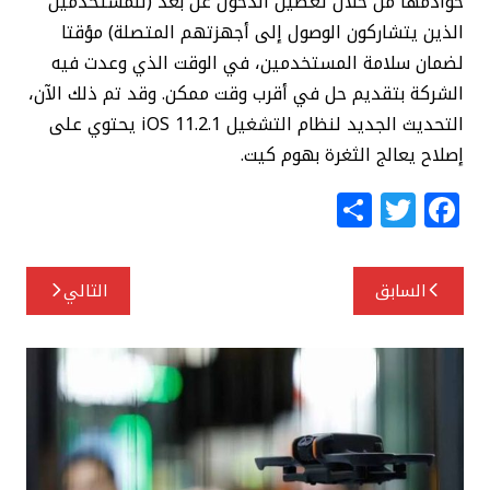
خوادمها من خلال تعطيل الدخول عن بعد (للمستخدمين
الذين يتشاركون الوصول إلى أجهزتهم المتصلة) مؤقتا
لضمان سلامة المستخدمين، في الوقت الذي وعدت فيه
الشركة بتقديم حل في أقرب وقت ممكن. وقد تم ذلك الآن،
التحديث الجديد لنظام التشغيل 11.2.1 iOS يحتوي على
إصلاح يعالج الثغرة بهوم كيت.
S
T
F
h
w
a
ar
itt
c
تصفّح
السابق
التالي
e
e
e
المقالات
r
b
o
o
k