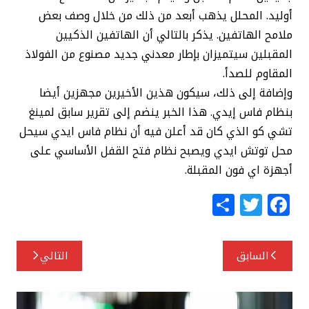
أوليد. المحلل يذهب أبعد من ذلك من خلال وصف بعض
ملامح الهاتفين. يذكر بالتالي أن الهاتفين الذكيين
المقبلين سيتميزان بإطار معدني جديد مصنوع من الفولاذ
المقاوم للصدأ.
وإضافة إلى ذلك، سيكون هذين الأخيرين مجهزين أيضا
بنظام فاس إيدي. هذا الخبر ينضم إلى تقرير سابق لمينغ
تشي كو الذي كان قد أعلن فيه أن نظام فاس ايدي سيحل
محل توتش ايدي ويصبح نظام فتح القفل الأساسي على
أجهزة اي فون المقبلة.
S
T
F
h
w
a
ar
itt
c
تصفّح
السابق
التالي
e
e
e
المقالات
r
b