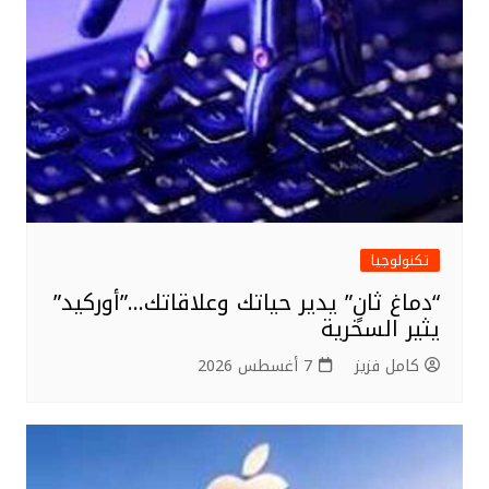
تكنولوجيا
“دماغ ثانٍ” يدير حياتك وعلاقاتك…”أوركيد”
يثير السخرية
كامل فزيز
7 أغسطس 2026