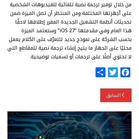
من خلال توفير ترجمة نصية تلقائية للفيديوهات الشخصية
على أجهزتها المختلفة ومن المنتظر أن تصل الميزة ضمن
تحديثات أنظمة التشغيل الجديدة المقرر إطلاقها لاحقًا
هذا العام وفي مقدمتها “iOS 27” وستعتمد الميزة
بحسب الشركة على نموذج جديد للتعرّف على الكلام يعمل
محليًا على الجهاز ما يتيح إنشاء ترجمة نصية للمقاطع التي
لا تحتوي أصلًا على ترجمات أو تسميات توضيحية.
S
T
F
h
w
a
ar
itt
c
تصفّح
السابق
e
e
e
المقالات
r
b
o
o