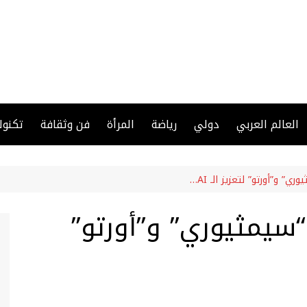
العالم العربي
دولي
رياضة
المرأة
فن وثقافة
تكنول
” و”أورتو” لتعزيز الـ AI…
سيمثيوري” و”أورتو”