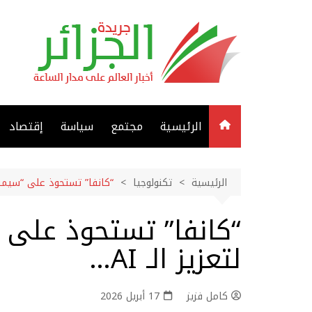
لتجاوز
لى
لمحتوى
الرئيسية
مجتمع
سياسة
إقتصاد
الرئيسية
تكنولوجيا
“كانفا” تستحوذ على “سيمثيوري
“كانفا” تستحوذ على “
لتعزيز الـ AI…
كامل فزيز
17 أبريل 2026