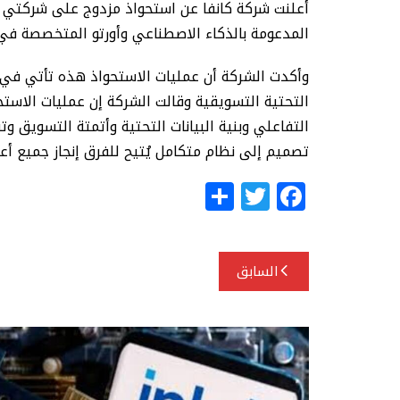
أعلنت شركة كانفا عن استحواذ مزدوج على شركتي س
المدعومة بالذكاء الاصطناعي وأورتو المتخصصة في ب
وأكدت الشركة أن عمليات الاستحواذ هذه تأتي في إ
التحتية التسويقية وقالت الشركة إن عمليات الاستح
التفاعلي وبنية البيانات التحتية وأتمتة التسويق وت
تصميم إلى نظام متكامل يُتيح للفرق إنجاز جميع أعما
S
T
F
h
w
a
ar
itt
c
تصفّح
e
e
e
السابق
المقالات
r
b
o
o
k