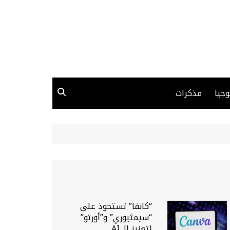
وجيا
مذكرات
“كانفا” تستحوذ على
“سيمثيوري” و”أورتو”
لتعزيز الـ AI…