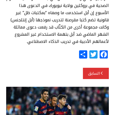
الصحية في بروكلين بولاية نيويورك في الدعوى هذا
الأسبوع إن أبل استخدمت ما وصفاه “بمكتبات ظل” غير
قانونية تضم كتبا مقرصنة لتدريب نموذجها (أبل إنتلجنس)
وكانت مجموعة أخرى من الكتّاب قد رفعت دعوى مماثلة
الشهر الماضي ضد أبل بتهمة الاستخدام غير المشروع
لأعمالهم الأدبية في تدريب الذكاء الاصطناعي.
S
T
F
h
w
a
ar
itt
c
تصفّح
السابق
e
e
e
المقالات
r
b
o
o
k