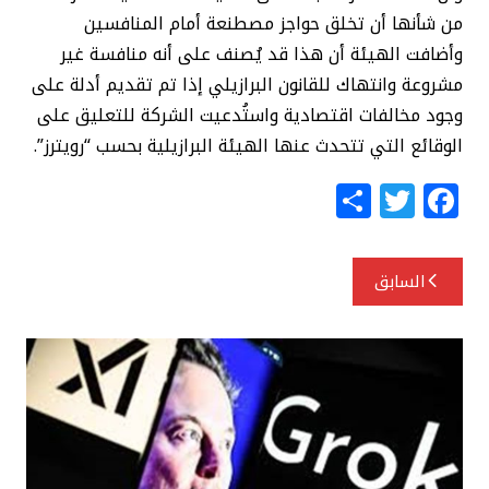
من شأنها أن تخلق حواجز مصطنعة أمام المنافسين
وأضافت الهيئة أن هذا قد يُصنف على أنه منافسة غير
مشروعة وانتهاك للقانون البرازيلي إذا تم تقديم أدلة على
وجود مخالفات اقتصادية واستُدعيت الشركة للتعليق على
الوقائع التي تتحدث عنها الهيئة البرازيلية بحسب “رويترز”.
S
T
F
h
w
a
ar
itt
c
تصفّح
السابق
e
e
e
المقالات
r
b
o
o
k