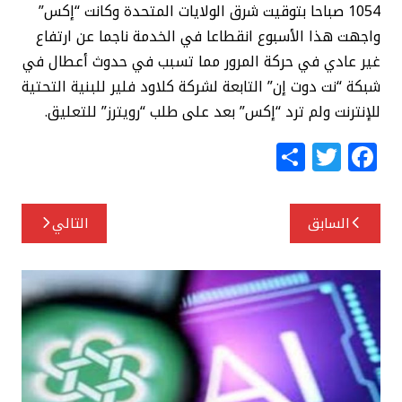
1054 صباحا بتوقيت شرق الولايات المتحدة وكانت “إكس”
واجهت هذا الأسبوع انقطاعا في الخدمة ناجما عن ارتفاع
غير عادي في حركة المرور مما تسبب في حدوث أعطال في
شبكة “نت دوت إن” التابعة لشركة كلاود فلير للبنية التحتية
للإنترنت ولم ترد “إكس” بعد على طلب “رويترز” للتعليق.
S
T
F
h
w
a
ar
itt
c
تصفّح
السابق
التالي
e
e
e
المقالات
r
b
o
o
k