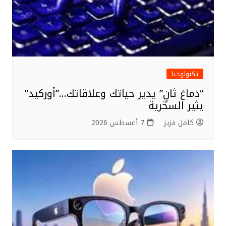
تكنولوجيا
“دماغ ثانٍ” يدير حياتك وعلاقاتك…”أوركيد”
يثير السخرية
كامل فزيز
7 أغسطس 2026