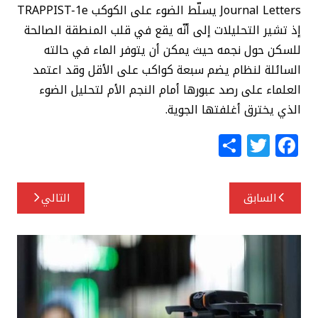
Journal Letters يسلّط الضوء على الكوكب TRAPPIST-1e
إذ تشير التحليلات إلى أنّه يقع في قلب المنطقة الصالحة
للسكن حول نجمه حيث يمكن أن يتوفر الماء في حالته
السائلة لنظام يضم سبعة كواكب على الأقل وقد اعتمد
العلماء على رصد عبورها أمام النجم الأم لتحليل الضوء
الذي يخترق أغلفتها الجوية.
S
T
F
h
w
a
ar
itt
c
تصفّح
السابق
التالي
e
e
e
المقالات
r
b
o
o
k