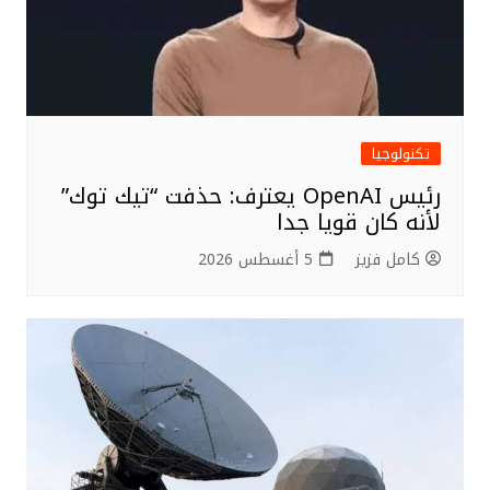
تكنولوجيا
رئيس OpenAI يعترف: حذفت “تيك توك”
لأنه كان قويا جدا
كامل فزيز
5 أغسطس 2026