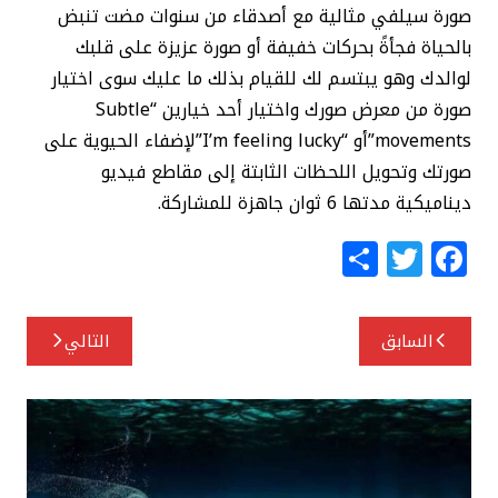
صورة سيلفي مثالية مع أصدقاء من سنوات مضت تنبض
بالحياة فجأةً بحركات خفيفة أو صورة عزيزة على قلبك
لوالدك وهو يبتسم لك للقيام بذلك ما عليك سوى اختيار
صورة من معرض صورك واختيار أحد خيارين “Subtle
movements”أو “I’m feeling lucky”لإضفاء الحيوية على
صورتك وتحويل اللحظات الثابتة إلى مقاطع فيديو
ديناميكية مدتها 6 ثوان جاهزة للمشاركة.
S
T
F
h
w
a
ar
itt
c
تصفّح
السابق
التالي
e
e
e
المقالات
r
b
o
o