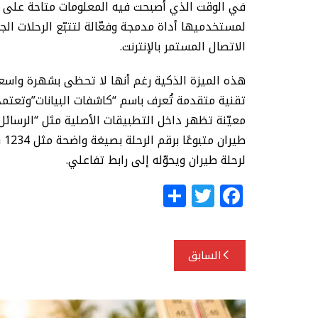
في الوقت الذي أصبحت فيه المعلومات متاحة على ن
لمستخدميها أداة مدمجة وفعّالة لتتبّع الرحلات الج
الاتصال المستمر بالإنترنت.
تقنية متقدمة تُعرف باسم “كاشفات البيانات”وتعتم
معيّنة تظهر داخل التطبيقات الأصلية مثل “الرسائل”
لرحلة طيران ويحوّله إلى رابط تفاعلي.
S
T
F
h
w
a
ar
itt
c
تصفّح
e
e
e
السابق
المقالات
r
b
o