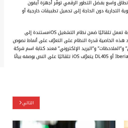
طاق واسع بفضل التطور الرقمي توفّر أجهزة آيفون
وية التجارية دون الحاجة إلى تحميل تطبيقات خارجية أو
هذه الميزة الذكية رغم أنها لا تحظى بشهرة واسعة تعمل تلقائيًا ضمن نظام التشغيل iOSمستندة إلى
د هذه الخاصية قدرة النظام على التعرّف على أنماط نصوص
 و”الملاحظات” و”البريد الإلكتروني” فعند كتابة اسم شركة
طيران متبوعًا برقم الرحلة بصيغة واضحة مثل Iberia 1234 أو DL405 يتعرّف iOS تلقائيًا على النص بوصفه بيانًا
التالي