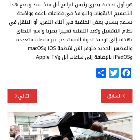
هو أول تحديث بصري رئيس لبرامج أبل منذ عقد ويضع هذا
التصميم الأيقونات والنوافذ في فقاعات ناعمة وواضحة
تسمح بتسرب بعض الخلفية في أثناء التمرير أو التنقل في
نظام التشغيل وتعد التقنية تغييرا بصريا واسع النطاق
يهدف إلى توحيد تجربة المستخدم عبر منصات متعددة
والمظهر الجديد متوفر الآن لأنظمة iOS وmacOS
وiPadOS بالإضافة إلى ساعات أبل وApple TV .
S
T
F
h
w
a
ar
itt
c
تصفّح
السابق
التالي
e
e
e
المقالات
r
b
o
o