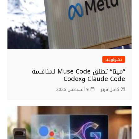
k
تكنولوجيا
“ميتا” تطلق Muse Code لمنافسة
Claude Code وCodex
كامل فزيز
9 أغسطس 2026