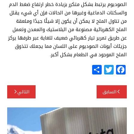
الصوديوم يرتبط بشكل متكرر بزيادة خطر ارتفاع ضغط الدم
والسكتات الدماغية وغيرها من الحالات فإن أي شيء يقلل
من تناول الملح لا يمكن أن يكون إلا شيئًا جيدًا وملعقة
الملح الكهربائية مصنوعة من البلاستيك والمعدن وتعمل
عن طريق تمرير تيار كهربائي ضعيف للغاية عبر طرفها يركز
جزيئات أيونات الصوديوم على اللسان مما يجعلك تتذوق
الملح الموجود في الطعام بشكل أكبر.
S
T
F
h
w
a
ar
itt
c
تصفّح
السابق
التالي
e
e
e
المقالات
r
b
o
o