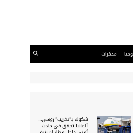
وجيا
مذكرات
شكوك بـ”تخريب” روسي…
ألمانيا تحقق في حادث
أمني داخل مطار لايبزيغ