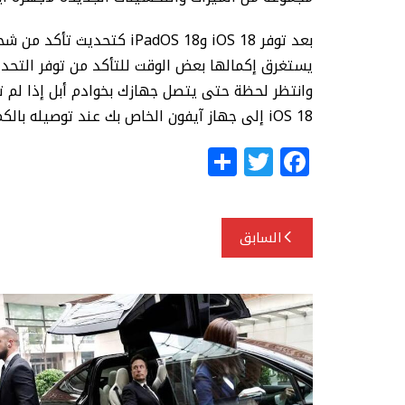
يستغرق إكمالها بعض الوقت للتأكد من توفر التحديث
وانتظر لحظة حتى يتصل جهازك بخوادم أبل إذا لم 
iOS 18 إلى جهاز آيفون الخاص بك عند توصيله بالكمبيوتر في المرة التالية.
S
T
F
h
w
a
ar
itt
c
تصفّح
e
e
e
السابق
المقالات
r
b
o
o
k