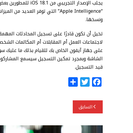
يجلب الإصدار التجريبي 
“Apple Intelligence” التي توفر الع
ونسخها.
تخيل أن تكون قادرًا على تسجيل المحادثات المهم
لاجتماعات العمل أم المقابلات أم المكالمات الشخص
على جهاز آيفون الخاص بك للقيام بذلك ما عليك سوى
الشاشة وبمجرد تمكين التسجيل سيسمع المشاركون 
قيد التسجيل.
S
T
F
h
w
a
ar
itt
c
تصفّح
e
e
e
السابق
المقالات
r
b
o