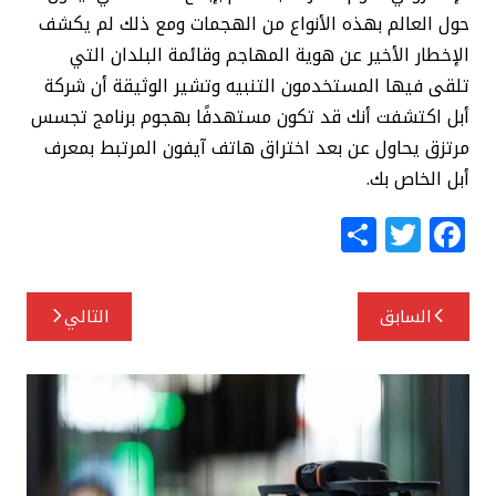
حول العالم بهذه الأنواع من الهجمات ومع ذلك لم يكشف
الإخطار الأخير عن هوية المهاجم وقائمة البلدان التي
تلقى فيها المستخدمون التنبيه وتشير الوثيقة أن شركة
أبل اكتشفت أنك قد تكون مستهدفًا بهجوم برنامج تجسس
مرتزق يحاول عن بعد اختراق هاتف آيفون المرتبط بمعرف
أبل الخاص بك.
S
T
F
h
w
a
ar
itt
c
تصفّح
السابق
التالي
e
e
e
المقالات
r
b
o
o
k