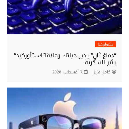
تكنولوجيا
“دماغ ثانٍ” يدير حياتك وعلاقاتك…”أوركيد”
يثير السخرية
كامل فزيز
7 أغسطس 2026