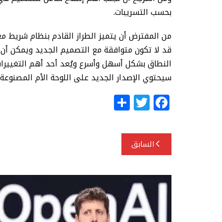
بحسب التسريبات.
من المفترض أن يتميز الطراز القادم بنظام شريط م
قد لا تكون متوافقة مع التصميم الجديد ويمكن أن
النطاق بشكل أسهل وأسرع ويُعد أحد أهم التغييرا
سيحتوي الإصدار الجديد على اللوحة الأم المصنوعة 
S
T
F
h
w
a
ar
itt
c
تصفّح
e
e
e
السابق
المقالات
r
b
o
o
k