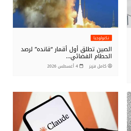
تكنولوجيا
الصين تطلق أول أقمار “قانده” لرصد
الحطام الفضائي…
كامل فزيز
4 أغسطس 2026