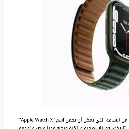
يترقب محبو ساعات “أبل” الذكية صدور الجيل العاشر من الساعة التي يمكن أن تحمل اسم “Apple Watch X”
تاريخها وميزات صحية مبتكرة وتكنولوجيا عرض متقدمة