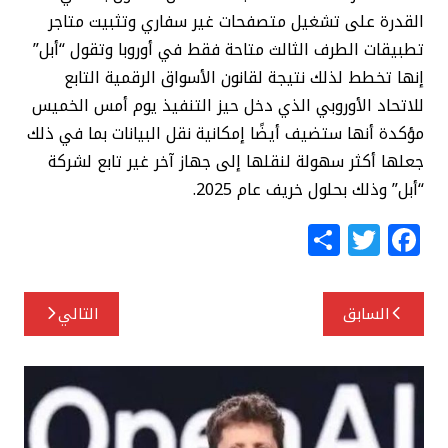
القدرة على تشغيل متصفحات غير سفاري وتثبيت متاجر
تطبيقات الطرف الثالث متاحة فقط في أوروبا وتقول “أبل”
إنها تخطط لذلك نتيجة لقانون الأسواق الرقمية التابع
للاتحاد الأوروبي الذي دخل حيز التنفيذ يوم أمس الخميس
مؤكدة أنها ستضيف أيضًا إمكانية نقل البيانات بما في ذلك
جعلها أكثر سهولة لنقلها إلى جهاز آخر غير تابع لشركة
“أبل” وذلك بحلول خريف عام 2025.
S
T
F
h
w
a
ar
itt
c
تصفّح
السابق
التالي
e
e
e
المقالات
r
b
o
o