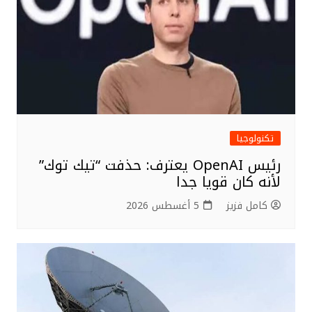
k
تكنولوجيا
رئيس OpenAI يعترف: حذفت “تيك توك”
لأنه كان قويا جدا
كامل فزيز
5 أغسطس 2026