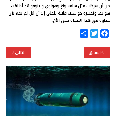
من أن شركات مثل سامسونغ وهواوي ولينوفو قد أطلقت
هواتف وأجهزة حواسيب قابلة للطي إلا أن أبل لم تقم بأي
خطوة في هذا الاتجاه حتى الآن.
S
T
F
h
w
a
ar
itt
c
تصفّح
السابق
التالي
e
e
e
المقالات
r
b
o
o
k