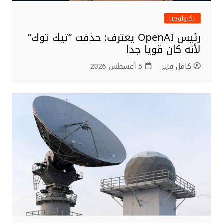
تكنولوجيا
رئيس OpenAI يعترف: حذفت “تيك توك”
لأنه كان قويا جدا
كامل فزيز
5 أغسطس 2026