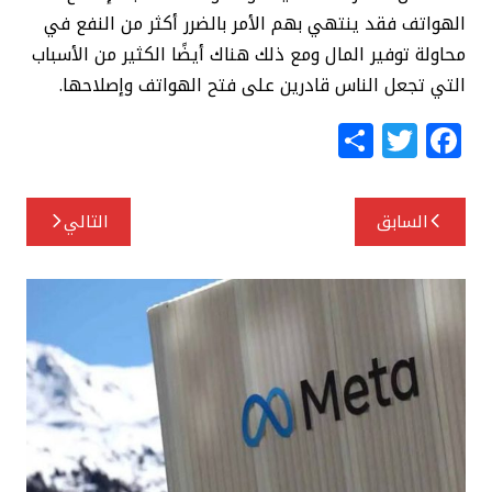
الهواتف فقد ينتهي بهم الأمر بالضرر أكثر من النفع في
محاولة توفير المال ومع ذلك هناك أيضًا الكثير من الأسباب
التي تجعل الناس قادرين على فتح الهواتف وإصلاحها.
S
T
F
h
w
a
ar
itt
c
تصفّح
السابق
التالي
e
e
e
المقالات
r
b
o
o
k