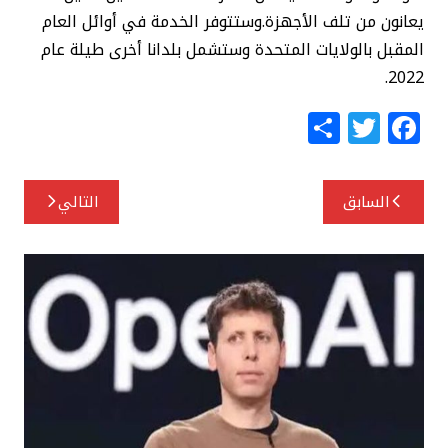
يعانون من تلف الأجهزة.وستتوفر الخدمة في أوائل العام
المقبل بالولايات المتحدة وستشمل بلدانا أخرى طيلة عام
2022.
S
T
F
h
w
a
ar
itt
c
تصفّح
السابق
التالي
e
e
e
المقالات
r
b
o
o
k