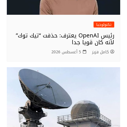
تكنولوجيا
رئيس OpenAI يعترف: حذفت “تيك توك”
لأنه كان قويا جدا
كامل فزيز
5 أغسطس 2026