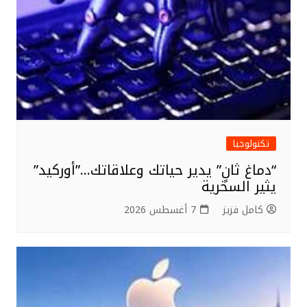
تكنولوجيا
“دماغ ثانٍ” يدير حياتك وعلاقاتك…”أوركيد”
يثير السخرية
كامل فزيز
7 أغسطس 2026