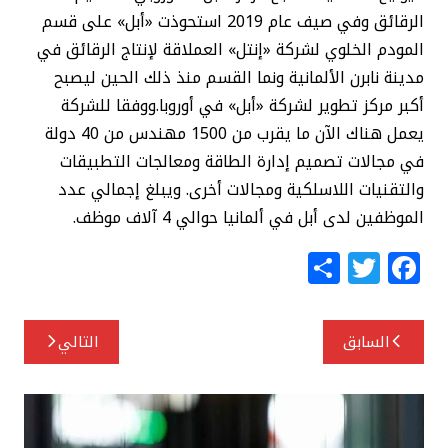
الرقائق وفي صيف عام 2019 استحوذت «أبل» على قسم
المودم الخلوي لشركة «إنتل» العملاقة لإنتاج الرقائق في
مدينة نابرن الألمانية ونما القسم منذ ذلك الحين ليصبح
أكبر مركز تطوير لشركة «أبل» في أوروبا.ووفقا للشركة
يعمل هناك الآن ما يقرب من 1500 مهندس من 40 دولة
في مجالات تصميم إدارة الطاقة ومعالجات التطبيقات
والتقنيات اللاسلكية ومجالات أخرى. ويبلغ إجمالي عدد
الموظفين لدى أبل في ألمانيا حوالي 4 آلاف موظف.
S
T
F
h
w
a
ar
itt
c
تصفّح
السابق
التالي
e
e
e
المقالات
r
b
o