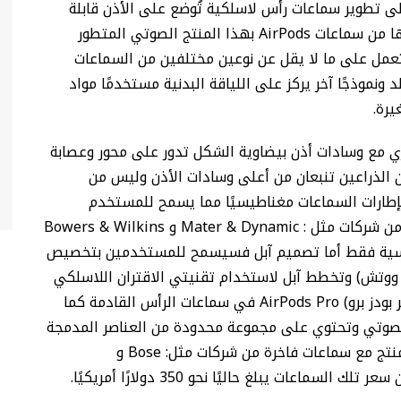
على تطوير سماعات رأس لاسلكية تُوضع على الأذن قابلة
للفك والتخصيص وذلك سعيًا منها إلى زيادة أعمالها من سماعات AirPods بهذا المنتج الصوتي المتطور
ة تعمل على ما لا يقل عن نوعين مختلفين من السماعات
ونموذجًا آخر يركز على اللياقة البدنية مستخدمًا مواد
يرة.
ي مع وسادات أذن بيضاوية الشكل تدور على محور وعصابة
ن الذراعين تنبعان من أعلى وسادات الأذن وليس من
بإطارات السماعات مغناطيسيًا مما يسمح للمستخدم
باستبدالها ويشبه هذا النهج بعض سماعات الرأس من شركات مثل : Mater & Dynamic و Bowers & Wilkins
يسية فقط أما تصميم آبل فسيسمح للمستخدمين بتخصيص
 ووتش) وتخطط آبل لاستخدام تقنيتي الاقتران اللاسلكي
وإلغاء الضوضاء الموجودتين بالفعل في سماعات (أير بودز برو) AirPods Pro في سماعات الرأس القادمة كما
د الرقمي (سيري) Siri للتحكم الصوتي وتحتوي على مجموعة محدودة من العناصر المدمجة
التي تتيح التحكم بالسماعة باللمس. وسيتنافس المنتج مع سماعات فاخرة من شركات مثل: Bose و