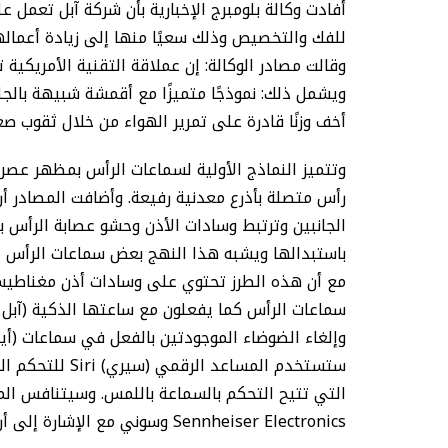
أفادت وكالة بلومبرج الإخبارية بأن شركة آبل تعمل 
وقالت مصادر الوكالة: إن عملاقة التقنية الأمريكي
ويشمل ذلك: نموذجًا متميزًا مع أقمشة شبيهة بالجلد 
أخف وزنًا قادرة على تمرير الهواء من خلال ثقوب صغ
وتتميز النماذج الأولية لسماعات الرأس بمظهر عصر
رأس متصلة بأذرع معدنية رفيعة. وأضافت المصادر أ
الجانبين وترتبط وسادات الأذن وحشو عصابة الرأس 
مع أن هذه الطرز تحتوي على وسادات أذن مغناط
سماعات الرأس كما يفعلون مع ساعتها الذكية (آبل
ستستخدم المساع
Sennheiser Electronics وسوني مع الإشارة إلى أن سعر تلك السماعات يبلغ حاليًا نحو 350 دولارًا أمريكيًا.