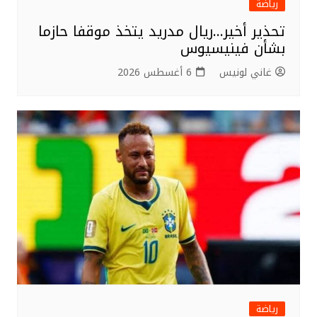
رياضة
تحذير أخير…ريال مدريد يتخذ موقفا حازما
بشأن فينيسيوس
غاني لونيس
6 أغسطس 2026
رياضة