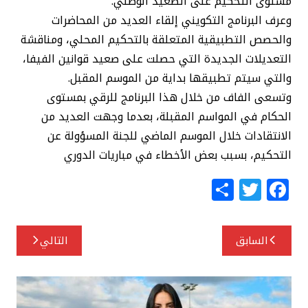
مستوى التحكيم على الصعيد الوطني.
وعرف البرنامج التكويني إلقاء العديد من المحاضرات
والحصص التطبيقية المتعلقة بالتحكيم المحلي، ومناقشة
التعديلات الجديدة التي حصلت على صعيد قوانين الفيفا،
والتي سيتم تطبيقها بداية من الموسم المقبل.
وتسعى الفاف من خلال هذا البرنامج للرقي بمستوى
الحكام في المواسم المقبلة، بعدما وجهت العديد من
الانتقادات خلال الموسم الماضي للجنة المسؤولة عن
التحكيم، بسبب بعض الأخطاء في مباريات الدوري
S
T
F
h
w
a
ar
itt
c
تصفّح
السابق
التالي
e
e
e
المقالات
r
b
o