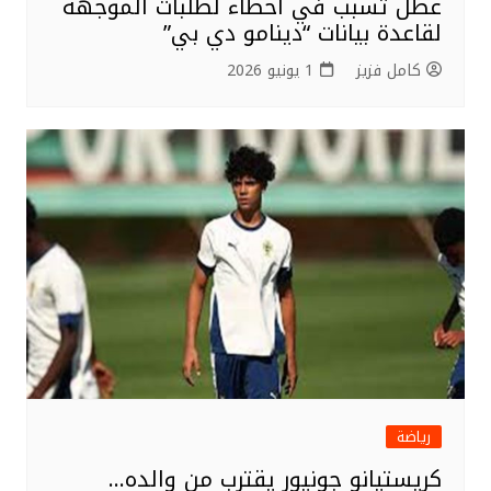
عطل تسبب في أخطاء لطلبات الموجهة
لقاعدة بيانات “دينامو دي بي”
كامل فزيز
1 يونيو 2026
رياضة
كريستيانو جونيور يقترب من والده…