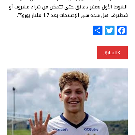
الشوط الأول بعشر دقائق حتى تتمكن من شراء مشروب أو
شطيرة… هل هذه هي الإصلاحات بعد 1.7 مليار يورو؟”.
S
T
F
h
w
a
ar
itt
c
تصفّح
السابق
e
e
e
المقالات
r
b
o
o
k