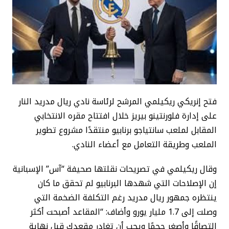
فتح إنريكي ريكيلمي المرشح لرئاسة نادي ريال مدريد النار
على إدارة فلورنتينو بيريز خلال افتتاح مقره الانتخابي
المقابل لملعب سانتياجو برنابيو منتقدًا مشروع تطوير
الملعب وطريقة التعامل مع أعضاء النادي.
وقال ريكيلمي في تصريحات نقلتها صحيفة “آس” الإسبانية
إن الإصلاحات التي شهدها البرنابيو لم تحقق ما كان
ينتظره جمهور ريال مدريد رغم التكلفة الضخمة التي
وصلت إلى 1.7 مليار يورو وأضاف: “المقاعد أصبحت أكثر
التصاقًا وأصغر حجمًا ويجب أن تغادر مقعدك قبل نهاية