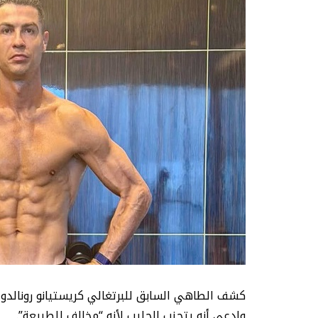
كشف الطاهي السابق للبرتغالي كريستيانو رونالدو ق
وادعى أنه يتجنب الحليب لأنه “مخالف للطبيعة”.