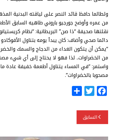
من عمره وأوضح جورجيو باروني طاهيه السابق الأطعم
نقلتها صحيفة “ذا صن” البريطانية: “نظام كريستيانو 
دائما صحي وأضاف: كان يبدأ يومه بتناول الأفوكاد
“يمكن أن يتكون الغداء من الدجاج والسمك والخضراو
من الخضراوات.. لذا فهو لا يحتاج إلى أي شيء مصنو
واستمر: “في المساء يتناول أطعمة خفيفة عادة ما 
مصحوبا بالخضراوات”.
S
T
F
h
w
a
ar
itt
c
تصفّح
e
e
e
السابق
المقالات
r
b