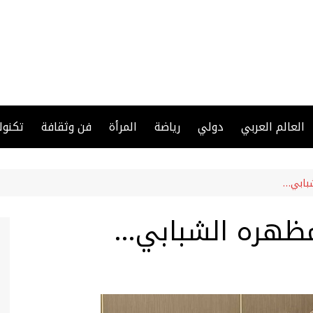
العالم العربي
دولي
رياضة
المرأة
فن وثقافة
تكنول
شبابي…
مظهره الشبابي…