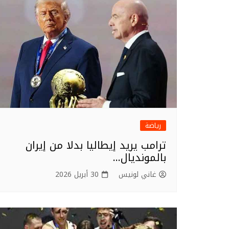
o
o
k
رياضة
ترامب يريد إيطاليا بدلا من إيران
بالمونديال…
غاني لونيس
30 أبريل 2026