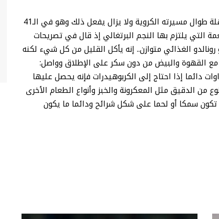
ولطالما حافظ قائد النصر على لياقته البدنية المذهلة طوال مسيرته الكروية ولا يزال يفعل ذلك وهو في الـ41
ة التي يلتزم بها النجم البرتغالي إذ قال في تصريحات
رونالدو الغذائي متوازن.. إنه يأكل القليل من كل شيء لكنه
و مع القهوة والبيض من دون سكر على الإطلاق وواصل:
ات دائما إذا احتاج إلى الكربوهيدرات فإنه يحصل عليها
ع من الدقيق مثل المعكرونة والخبز وأنواع الطعام الأخرى
تكون سمكا أو لحما على شكل شرائح ودائما ما يكون