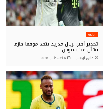
رياضة
تحذير أخير…ريال مدريد يتخذ موقفا حازما
بشأن فينيسيوس
غاني لونيس
6 أغسطس 2026