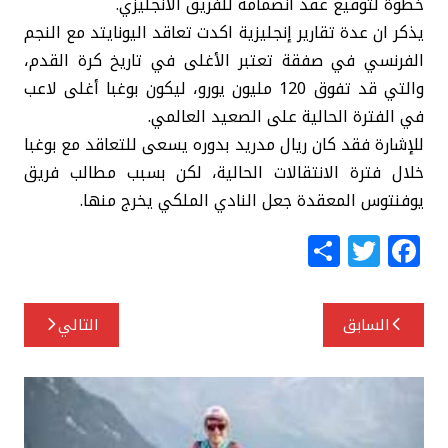
خطوة لتوقيع عقد انضمامه للفريق الانجليزي.
يذكر ان عدة تقارير إنجليزية اكدت تعاقد اليونايتد مع النجم
الفرنسي في صفقة تعتبر الأغلى في تاريخ كرة القدم،
والتي قد تفوق 120 مليون يورو، ليكون بوغبا أغلى لاعب
في الفترة الحالية على الصعيد العالمي.
للإشارة فقد كان ريال مدريد بدوره يسعى للتعاقد مع بوغبا
خلال فترة الانتقالات الحالية، لكن بسبب مطالب فريق
يوفنتوس المعقدة جعل النادي الملكي يخرج منها.
S
T
F
h
w
a
ar
itt
c
تصفّح
السابق
التالي
e
e
e
المقالات
r
b
o
o