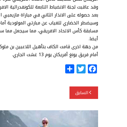
وقد عاقبت لجنة الانضباط التابعة للكونفدرالية الاف
بعد حصوله على الانذار الثاني في مباراة مازيمبي ا
وسيضطر الخضاري للغياب عن مبارتي المولودية أمام 
مسابقة كأس الاتحاد الافريقي، مما سيجعل مما سيج
أيضا.
من جهة اخرى قامت الكاف بتأهيل اللاعبين بن ملوكة
أمام فريق يونغ أفريكان يوم 13 غشت الجاري.
S
T
F
h
w
a
ar
itt
c
تصفّح
e
e
e
السابق
المقالات
r
b
o
o