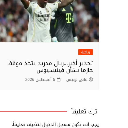
رياضة
تحذير أخير…ريال مدريد يتخذ موقفا
حازما بشأن فينيسيوس
غاني لونيس
6 أغسطس 2026
اترك تعليقاً
يجب أنت تكون
مسجل الدخول
لتضيف تعليقاً.