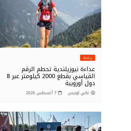
k
رياضة
عداءة نيوزيلندية تحطم الرقم
القياسي بقطع 2000 كيلومتر عبر 8
دول أوروبية
غاني لونيس
7 أغسطس 2026