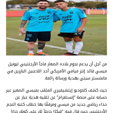
من أجل أن يدعم نجوم بلاده الصغار فاجأ الأرجنتيني ليونيل
ميسي قائد إنتر ميامي الأمريكي أحد اللاعبين البارزين في
مانشستر سيتي بهدية ورسالة رائعة.
حيث كشف كلاوديو إيتشيفيري الملقب بميسي الصغير عبر
حسابه على منصة “إنستغرام” عن تلقيه هدية عبار عن
حذاء رياضي جديد من ميسي ومرفقًا بها خطاب كتبه النجم
الأرجنتيني حيث قال فيه: “شكرًا جزيلاً لك على كونك جزءًا