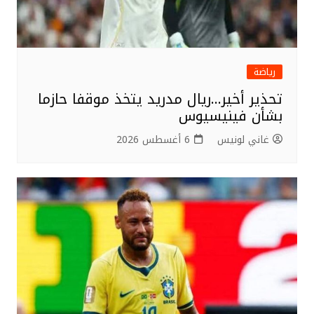
رياضة
تحذير أخير…ريال مدريد يتخذ موقفا حازما
بشأن فينيسيوس
غاني لونيس
6 أغسطس 2026