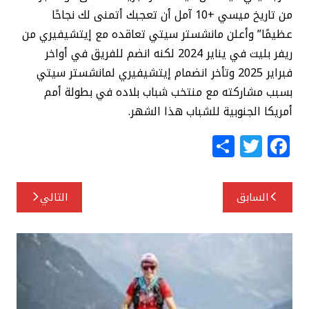
من تاريخ ميسي +10 آمل أن تعجبك أتمنى لك نجاحًا
عظيمًا” وأعلن مانشستر سيتي تعاقده مع إيتشيفيري من
ريفر بليت في يناير 2024 لكنه انضم للفريق في أواخر
فبراير 2025 وتأخر انضمام إيتشيفيري لمانشستر سيتي
بسبب مشاركته مع منتخب شباب بلاده في بطولة أمم
أمريكا الجنوبية للشباب هذا الشهر.
S
T
F
h
w
a
ar
itt
c
تصفّح
السابق
التالي
e
e
e
المقالات
r
b
o
o
k