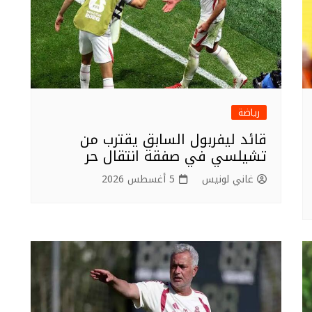
رياضة
قائد ليفربول السابق يقترب من
تشيلسي في صفقة انتقال حر
غاني لونيس
5 أغسطس 2026