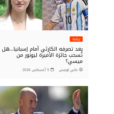
رياضة
بعد تصرفه الكارثي أمام إسبانيا…هل
تُسحب جائزة الأميرة ليونور من
ميسي؟
غاني لونيس
5 أغسطس 2026