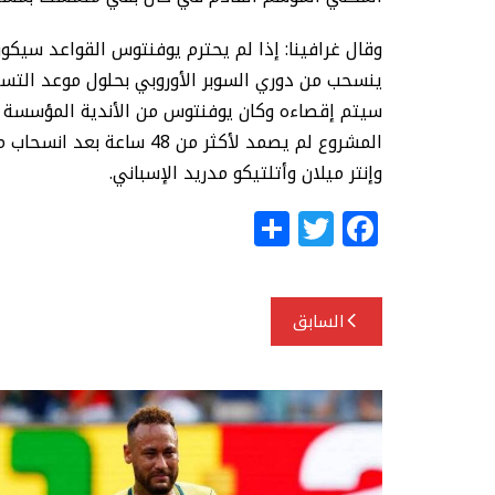
وقال غرافينا: إذا لم يحترم يوفنتوس القواعد سيكون ف
ينسحب من دوري السوبر الأوروبي بحلول موعد التسج
سيتم إقصاءه وكان يوفنتوس من الأندية المؤسسة لد
المشروع لم يصمد لأكثر من 48
وإنتر ميلان وأتلتيكو مدريد الإسباني.
S
T
F
h
w
a
ar
itt
c
تصفّح
e
e
e
السابق
المقالات
r
b
o
o
k