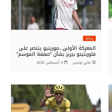
رياضة
المعركة الأولى…مورينيو ينتصر على
فلورنتينو بيريز بشأن “صفقة الموسم”
غاني لونيس
4 أغسطس 2026