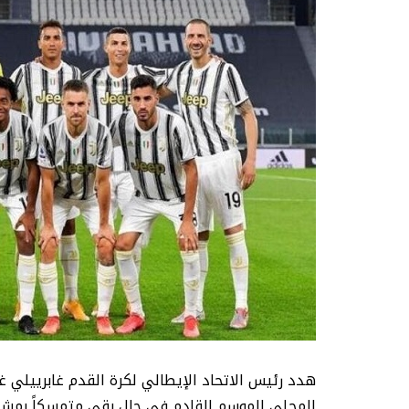
هدد رئيس الاتحاد الإيطالي لكرة القدم غابرييلي غ
المحلي الموسم القادم في حال بقي متمسكاً بمشروع